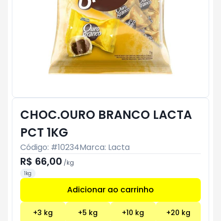
CHOC.OURO BRANCO LACTA
PCT 1KG
Código: #
10234
Marca:
Lacta
R$ 66,00
/
kg
1kg
Adicionar ao carrinho
Subtotal:
R$ 0
+
3
kg
+
5
kg
+
10
kg
+
20
kg