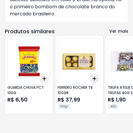
o primeiro bombom de chocolate branco do
mercado brasileiro.
Produtos similares
Ver mais
Add
Add
+
3
+
5
+
10
+
3
+
5
+
10
GUARDA CHUVA PCT
FERRERO ROCHER T8
TRUFA ATELIE 
100G
100GR
TRUFAS 40G 
SORTIDO
R$ 6,50
R$ 37,99
R$ 1,90
100gr
40G