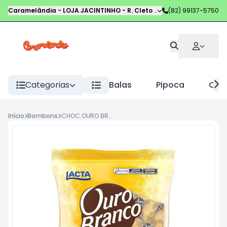
Caramelândia - LOJA JACINTINHO
-
R. Cleto Campelo
(82) 99137-5750
,
Maceió
-
AL
Categorias
Balas
Pipoca
Choc
Início
Bombons
CHOC.OURO BRANCO LACTA PCT 1KG