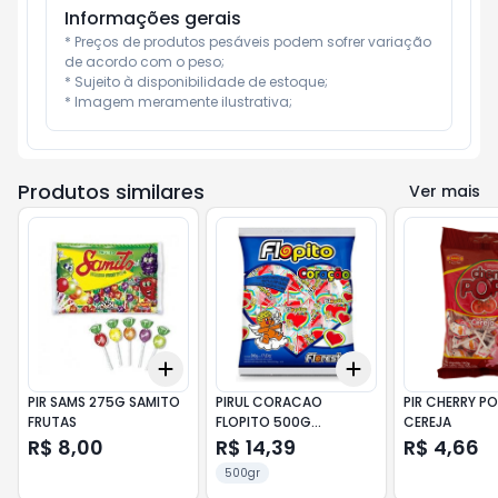
Informações gerais
* Preços de produtos pesáveis podem sofrer variação 
de acordo com o peso;

* Sujeito à disponibilidade de estoque;

* Imagem meramente ilustrativa;
Produtos similares
Ver mais
Add
Add
+
3
+
5
+
10
+
3
+
5
+
10
PIR SAMS 275G SAMITO
PIRUL CORACAO
PIR CHERRY P
FRUTAS
FLOPITO 500G
CEREJA
COLORIDO
R$ 8,00
R$ 14,39
R$ 4,66
500gr