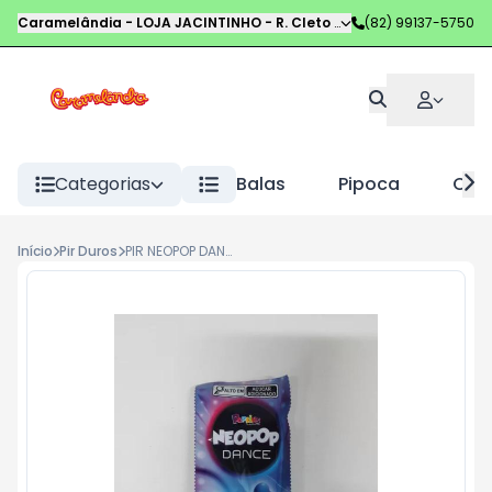
Caramelândia - LOJA JACINTINHO
-
R. Cleto Campelo
(82) 99137-5750
,
Maceió
-
AL
Categorias
Balas
Pipoca
Choc
Início
Pir Duros
PIR NEOPOP DANCE 7G MIRTILO