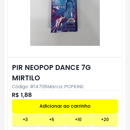
PIR NEOPOP DANCE 7G
MIRTILO
Código: #
14706
Marca:
POPKINS
R$ 1,88
Adicionar ao carrinho
Subtotal:
R$ 0
+
3
+
5
+
10
+
20