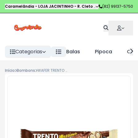
Caramelândia - LOJA JACINTINHO
-
R. Cleto Campelo
(82) 99137-5750
,
Maceió
-
AL
Categorias
Balas
Pipoca
Choc
Início
Bombons
WAFER TRENTO MASSIMO 30G DUO