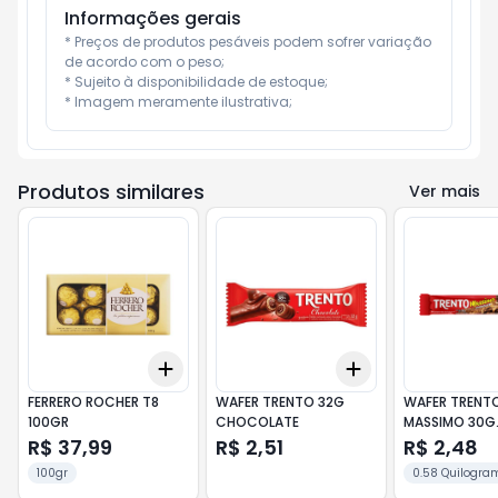
Informações gerais
* Preços de produtos pesáveis podem sofrer variação 
de acordo com o peso;

* Sujeito à disponibilidade de estoque;

* Imagem meramente ilustrativa;
Produtos similares
Ver mais
Add
Add
+
3
+
5
+
10
+
3
+
5
+
10
FERRERO ROCHER T8
WAFER TRENTO 32G
WAFER TRENT
100GR
CHOCOLATE
MASSIMO 30G
CHOCOLATE
R$ 37,99
R$ 2,51
R$ 2,48
100gr
0.58 Quilogra