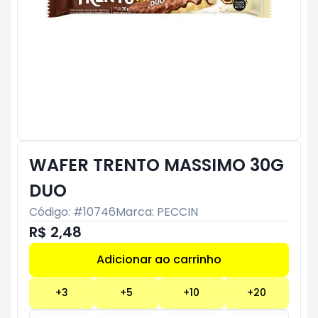
WAFER TRENTO MASSIMO 30G
DUO
Código: #
10746
Marca:
PECCIN
R$ 2,48
Adicionar ao carrinho
Subtotal:
R$ 0
+
3
+
5
+
10
+
20